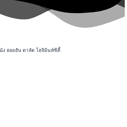
ฮอยฮัน ดาลัด โฮจิมินห์ซิตี้