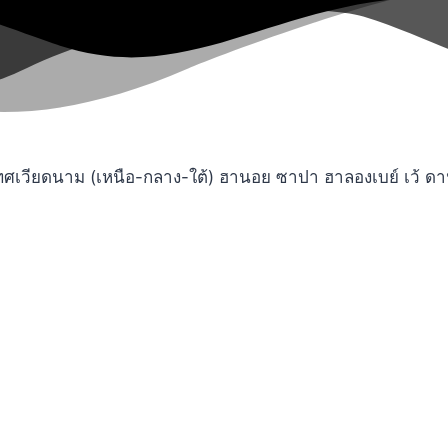
ียดนาม (เหนือ-กลาง-ใต้) ฮานอย ซาปา ฮาลองเบย์ เว้ ดานัง 