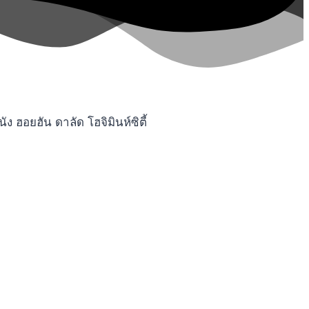
ฮอยฮัน ดาลัด โฮจิมินห์ซิตี้