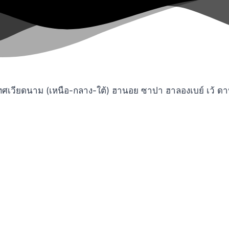
ียดนาม (เหนือ-กลาง-ใต้) ฮานอย ซาปา ฮาลองเบย์ เว้ ดานัง 