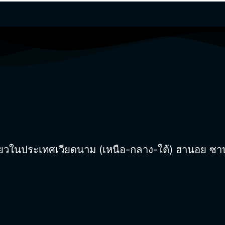
นประเทศเวียดนาม (เหนือ-กลาง-ใต้) ฮานอย ซาปา ฮา