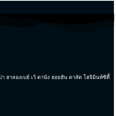
ลองเบย์ เว้ ดานัง ฮอยฮัน ดาลัด โฮจิมินห์ซิตี้