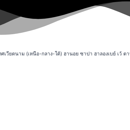
ียดนาม (เหนือ-กลาง-ใต้) ฮานอย ซาปา ฮาลองเบย์ เว้ ดานัง 