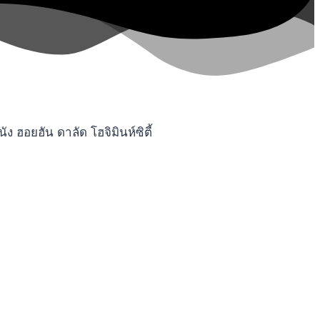
ฮอยฮัน ดาลัด โฮจิมินห์ซิตี้