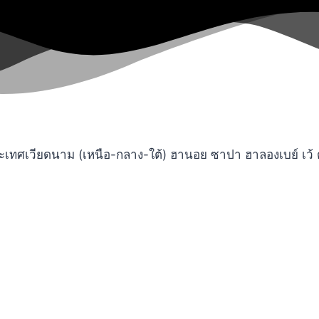
ศเวียดนาม (เหนือ-กลาง-ใต้) ฮานอย ซาปา ฮาลองเบย์ เว้ ดานั