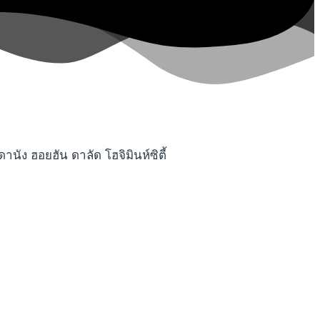
ง ฮอยฮัน ดาลัด โฮจิมินห์ซิตี้