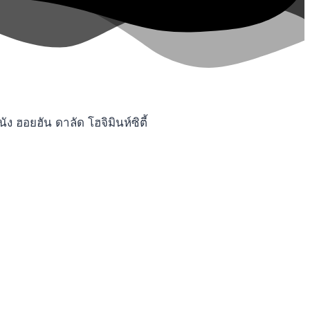
ฮอยฮัน ดาลัด โฮจิมินห์ซิตี้