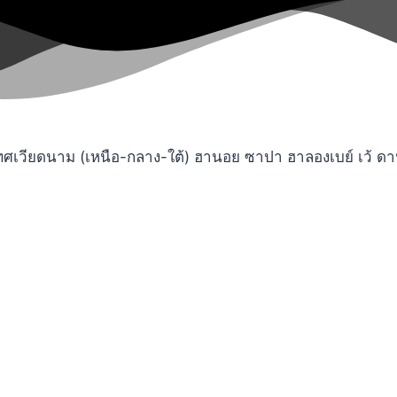
ียดนาม (เหนือ-กลาง-ใต้) ฮานอย ซาปา ฮาลองเบย์ เว้ ดานัง 